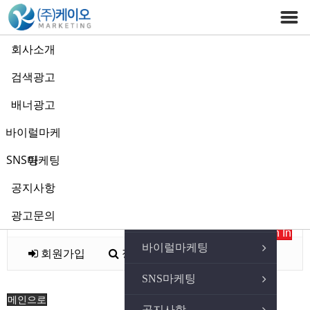
회사소개
검색광고
Login
회원 로그인
배너광고
바이럴마케
Have a Nice Day!
회사소개
SNS마케팅
팅
아이디
검색광고
공지사항
비밀번호
광고문의
자동로그인
배너광고
Sign In
바이럴마케팅
회원가입
정보찾기
SNS마케팅
메인으로
공지사항